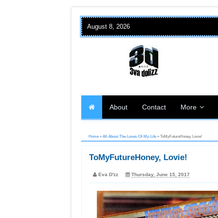
August 8, 2026
About
Contact
More
Home
»
All-About-The-Loves-Of-My-Life
»
ToMyFutureHoney, Lovie!
ToMyFutureHoney, Lovie!
Eva D'zz
Thursday, June 15, 2017