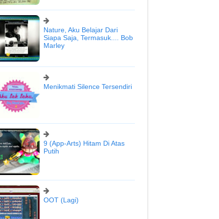
Nature, Aku Belajar Dari
Siapa Saja, Termasuk.... Bob
Marley
Menikmati Silence Tersendiri
9 (App-Arts) Hitam Di Atas
Putih
OOT (Lagi)