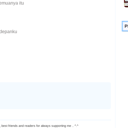
emuanya itu
P
 depanku
 best friends and readers for always supporting me .. ^.^