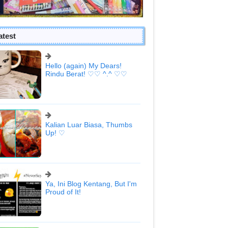
atest
Hello (again) My Dears!
Rindu Berat! ♡♡ ^.^ ♡♡
Kalian Luar Biasa, Thumbs
Up! ♡
Ya, Ini Blog Kentang, But I'm
Proud of It!