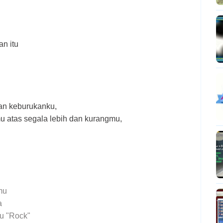
an itu
an keburukanku,
atas segala lebih dan kurangmu,
mu
a
u "Rock"