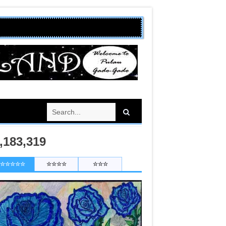
,183,319
☆☆☆☆☆
☆☆☆☆
☆☆☆