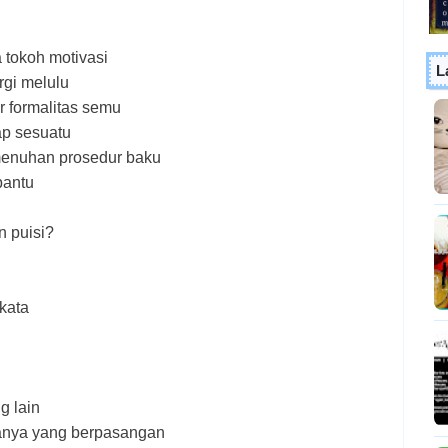
a tokoh motivasi
L
rgi melulu
 formalitas semu
ap sesuatu
emenuhan prosedur baku
bantu
n puisi?
 kata
g lain
nya yang berpasangan