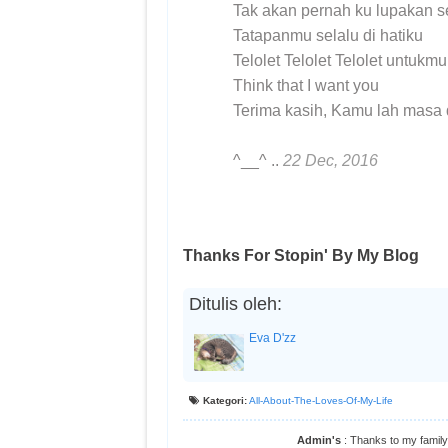
Tak akan pernah ku lupakan s
Tatapanmu selalu di hatiku
Telolet Telolet Telolet untukmu
Think that I want you
Terima kasih, Kamu lah masa
^__^ ..
22 Dec, 2016
Thanks For Stopin' By My Blog
Ditulis oleh:
Eva D'zz
Kategori:
All-About-The-Loves-Of-My-Life
Admin's
: Thanks to my family,