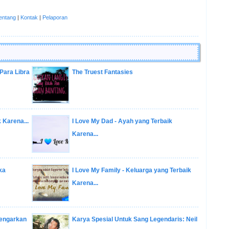
entang
|
Kontak
|
Pelaporan
 Para Libra
The Truest Fantasies
 Karena...
I Love My Dad - Ayah yang Terbaik
Karena...
ka
I Love My Family - Keluarga yang Terbaik
Karena...
Dengarkan
Karya Spesial Untuk Sang Legendaris: Neil