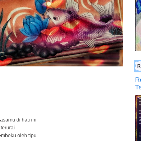
R
R
T
samu di hati ini
terurai
mbeku oleh tipu