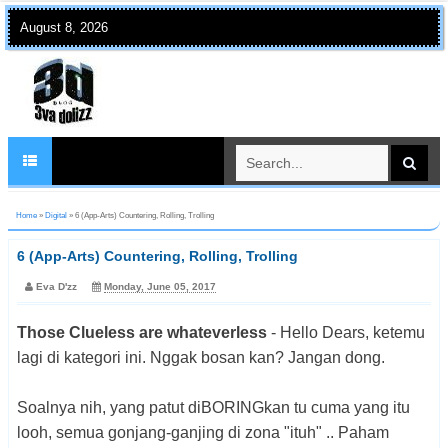
August 8, 2026
Home
»
Digital
»
6 (App-Arts) Countering, Rolling, Trolling
6 (App-Arts) Countering, Rolling, Trolling
Eva D'zz
Monday, June 05, 2017
Those Clueless are whateverless
- Hello Dears, ketemu
lagi di kategori ini. Nggak bosan kan? Jangan dong.
Soalnya nih, yang patut diBORINGkan tu cuma yang itu
looh, semua gonjang-ganjing di zona "ituh" .. Paham