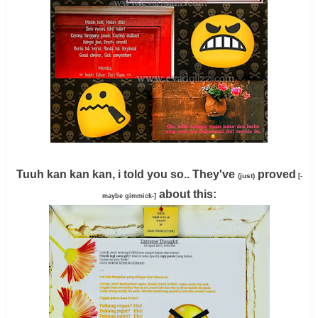
Tuuh kan kan kan, i told you so.. They've
proved
(just)
[-
about this:
maybe gimmick-]