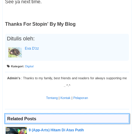
See ya next time.
Thanks For Stopin' By My Blog
Ditulis oleh:
Eva D'zz
Kategori:
Digital
Admin's
: Thanks to my family, best friends and readers for always supporting me
.. ^.^
Tentang
|
Kontak
|
Pelaporan
Related Posts
9 (App-Arts) Hitam Di Atas Putih