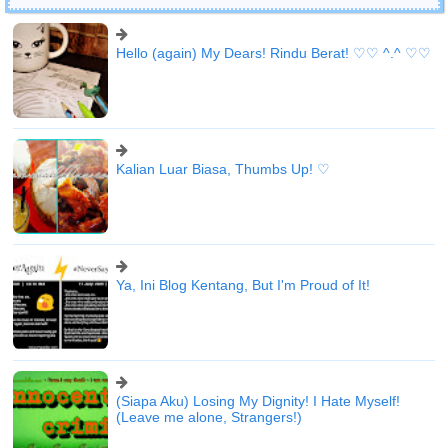
Hello (again) My Dears! Rindu Berat! ♡♡ ^.^ ♡♡
Kalian Luar Biasa, Thumbs Up! ♡
Ya, Ini Blog Kentang, But I'm Proud of It!
(Siapa Aku) Losing My Dignity! I Hate Myself!
(Leave me alone, Strangers!)