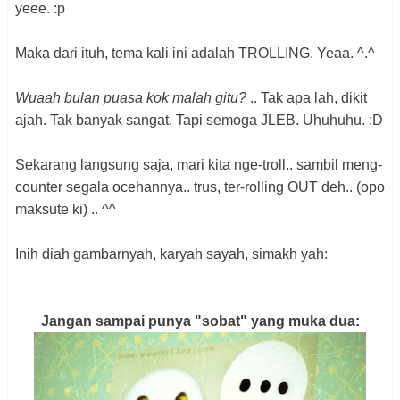
yeee. :p
Maka dari ituh, tema kali ini adalah TROLLING. Yeaa. ^.^
Wuaah bulan puasa kok malah gitu?
.. Tak apa lah, dikit
ajah. Tak banyak sangat. Tapi semoga JLEB. Uhuhuhu. :D
Sekarang langsung saja, mari kita nge-troll.. sambil meng-
counter segala ocehannya.. trus, ter-rolling OUT deh.. (opo
maksute ki) .. ^^
Inih diah gambarnyah, karyah sayah, simakh yah:
Jangan sampai punya "sobat" yang muka dua: