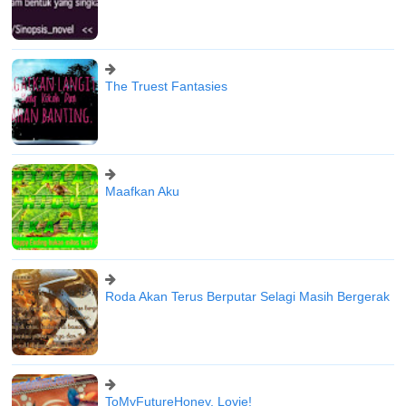
The Truest Fantasies
Maafkan Aku
Roda Akan Terus Berputar Selagi Masih Bergerak
ToMyFutureHoney, Lovie!