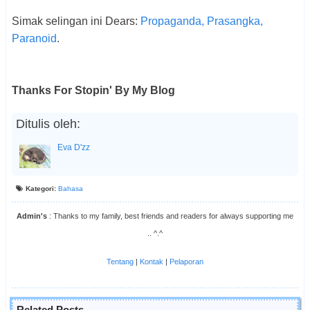
Simak selingan ini Dears:
Propaganda, Prasangka,
Paranoid
.
Thanks For Stopin' By My Blog
Ditulis oleh:
Eva D'zz
Kategori:
Bahasa
Admin's
: Thanks to my family, best friends and readers for always supporting me
.. ^.^
Tentang
|
Kontak
|
Pelaporan
Related Posts