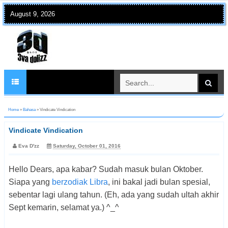
August 9, 2026
Home
»
Bahasa
»
Vindicate Vindication
Vindicate Vindication
Eva D'zz
Saturday, October 01, 2016
Hello Dears, apa kabar? Sudah masuk bulan Oktober.
Siapa yang
berzodiak Libra
, ini bakal jadi bulan spesial,
sebentar lagi ulang tahun. (Eh, ada yang sudah ultah akhir
Sept kemarin, selamat ya.) ^_^