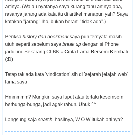
artinya. (Walau nyatanya saya kurang tahu artinya apa,
rasanya jarang ada kata itu di artikel manapun yah? Saya
katakan "jarang" lho, bukan berarti "tidak ada".)
Periksa
history dan bookmark
saya pun ternyata masih
utuh seperti sebelum saya
break up
dengan si Phone
jadul ini. Sekarang CLBK =
C
inta
L
ama
B
ersemi
K
embali.
(:D)
Tetap tak ada kata 'vindication' sih di 'sejarah jelajah web'
lama saya .
Hmmmmm? Mungkin saya luput atau terlalu kesemsem
berbunga-bunga, jadi agak rabun. Uhuk ^^
Langsung saja
search
, hasilnya, W O W itukah artinya?