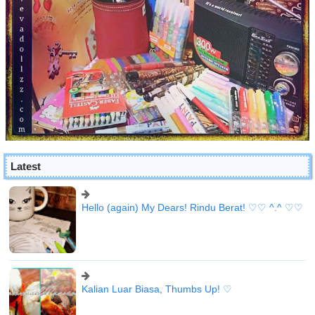
Latest
Hello (again) My Dears! Rindu Berat! ♡♡ ^.^ ♡♡
Kalian Luar Biasa, Thumbs Up! ♡