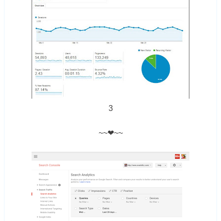
3
~~❤~~