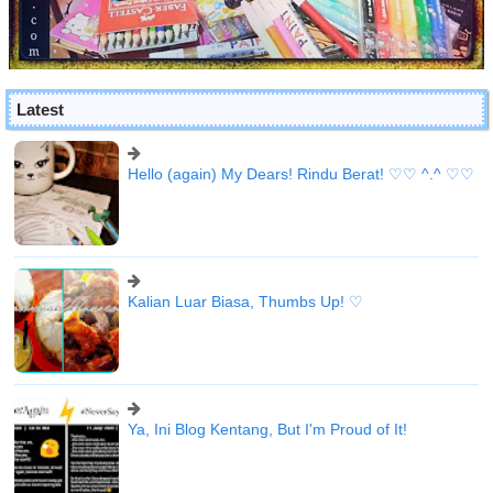
Latest
Hello (again) My Dears! Rindu Berat! ♡♡ ^.^ ♡♡
Kalian Luar Biasa, Thumbs Up! ♡
Ya, Ini Blog Kentang, But I'm Proud of It!