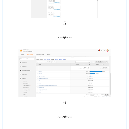
5
~~❤~~
6
~~❤~~