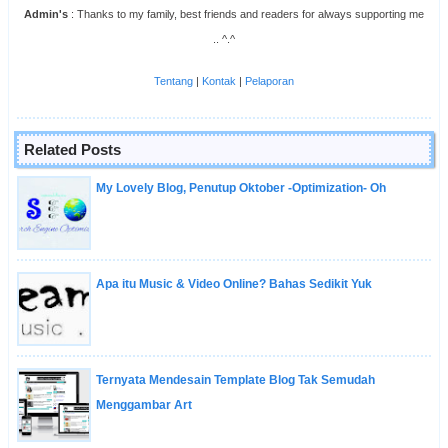
Admin's
: Thanks to my family, best friends and readers for always supporting me
.. ^.^
Tentang
|
Kontak
|
Pelaporan
Related Posts
My Lovely Blog, Penutup Oktober -Optimization- Oh
Apa itu Music & Video Online? Bahas Sedikit Yuk
Ternyata Mendesain Template Blog Tak Semudah
Menggambar Art