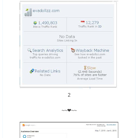
2
~~❤~~