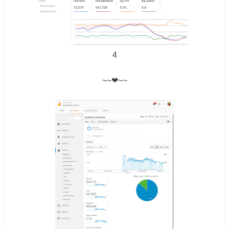
4
~~❤~~