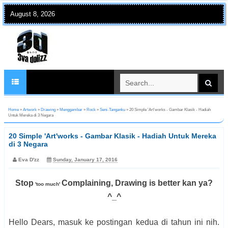
August 8, 2026
Home
»
Artwork
»
Drawing
»
Menggambar
»
Rock
»
Seni-Tanganku
»
20 Simple 'Art'works - Gambar Klasik - Hadiah
Untuk Mereka di 3 Negara
20 Simple 'Art'works - Gambar Klasik - Hadiah Untuk Mereka
di 3 Negara
Eva D'zz
Sunday, January 17, 2016
Stop
Complaining, Drawing is better kan ya?
'too much'
^_^
Hello Dears, masuk ke postingan kedua di tahun ini nih.