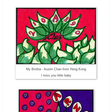
My Brotha - Austin Chan from Hong Kong
I miss you little baby