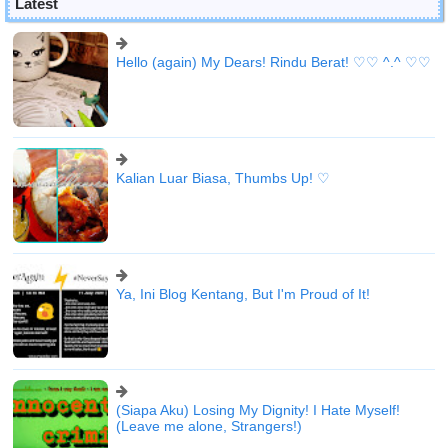
Latest
Hello (again) My Dears! Rindu Berat! ♡♡ ^.^ ♡♡
Kalian Luar Biasa, Thumbs Up! ♡
Ya, Ini Blog Kentang, But I'm Proud of It!
(Siapa Aku) Losing My Dignity! I Hate Myself!
(Leave me alone, Strangers!)