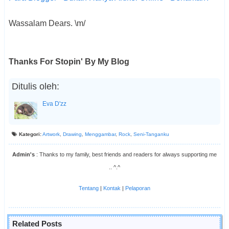
Wassalam Dears. \m/
Thanks For Stopin' By My Blog
Ditulis oleh:
Eva D'zz
Kategori:
Artwork
,
Drawing
,
Menggambar
,
Rock
,
Seni-Tanganku
Admin's
: Thanks to my family, best friends and readers for always supporting me
.. ^.^
Tentang
|
Kontak
|
Pelaporan
Related Posts