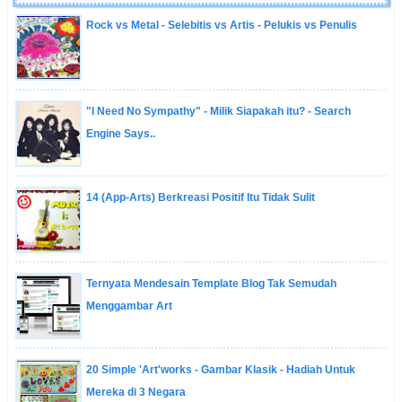
Rock vs Metal - Selebitis vs Artis - Pelukis vs Penulis
"I Need No Sympathy" - Milik Siapakah itu? - Search
Engine Says..
14 (App-Arts) Berkreasi Positif Itu Tidak Sulit
Ternyata Mendesain Template Blog Tak Semudah
Menggambar Art
20 Simple 'Art'works - Gambar Klasik - Hadiah Untuk
Mereka di 3 Negara