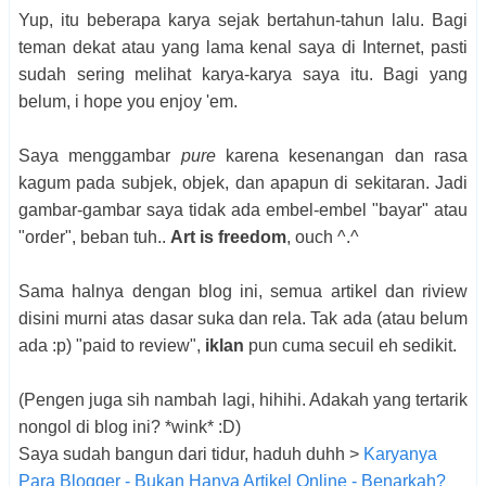
Yup, itu beberapa karya sejak bertahun-tahun lalu. Bagi
teman dekat atau yang lama kenal saya di Internet, pasti
sudah sering melihat karya-karya saya itu. Bagi yang
belum, i hope you enjoy 'em.
Saya menggambar
pure
karena kesenangan dan rasa
kagum pada subjek, objek, dan apapun di sekitaran. Jadi
gambar-gambar saya tidak ada embel-embel "bayar" atau
"order", beban tuh..
Art is freedom
, ouch ^.^
Sama halnya dengan blog ini, semua artikel dan riview
disini murni atas dasar suka dan rela. Tak ada (atau belum
ada :p) "paid to review",
iklan
pun cuma secuil eh sedikit.
(Pengen juga sih nambah lagi, hihihi. Adakah yang tertarik
nongol di blog ini? *wink* :D)
Saya sudah bangun dari tidur, haduh duhh >
Karyanya
Para Blogger - Bukan Hanya Artikel Online - Benarkah?