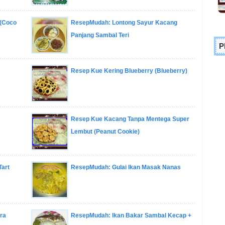
 (Coco
ResepMudah: Lontong Sayur Kacang
Panjang Sambal Teri
P
Resep Kue Kering Blueberry (Blueberry)
Resep Kue Kacang Tanpa Mentega Super
Lembut (Peanut Cookie)
Tart
ResepMudah: Gulai Ikan Masak Nanas
ra
ResepMudah: Ikan Bakar Sambal Kecap +