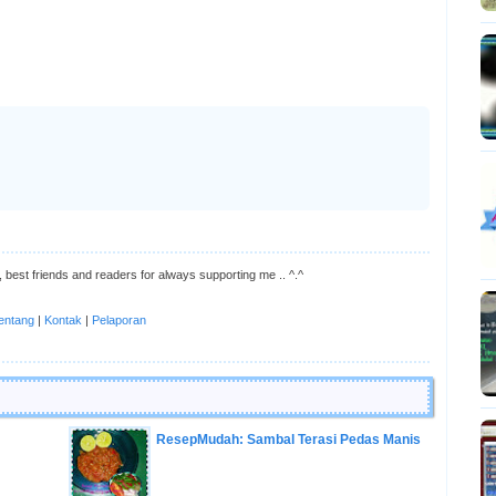
 best friends and readers for always supporting me .. ^.^
entang
|
Kontak
|
Pelaporan
ResepMudah: Sambal Terasi Pedas Manis