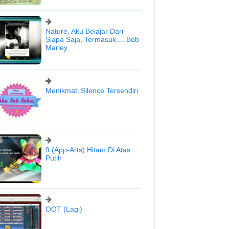
Nature, Aku Belajar Dari
Siapa Saja, Termasuk.... Bob
Marley
Menikmati Silence Tersendiri
9 (App-Arts) Hitam Di Atas
Putih
OOT (Lagi)