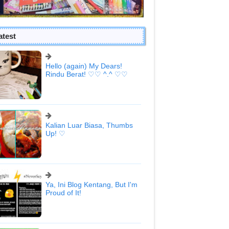
atest
Hello (again) My Dears!
Rindu Berat! ♡♡ ^.^ ♡♡
Kalian Luar Biasa, Thumbs
Up! ♡
Ya, Ini Blog Kentang, But I'm
Proud of It!