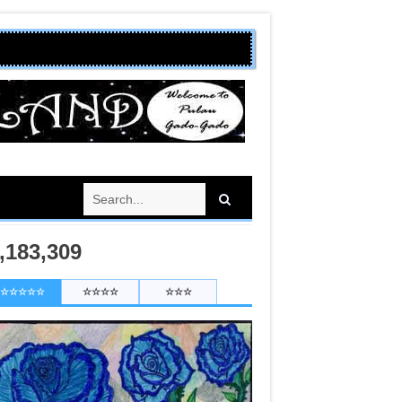
,183,309
☆☆☆☆☆
☆☆☆☆
☆☆☆