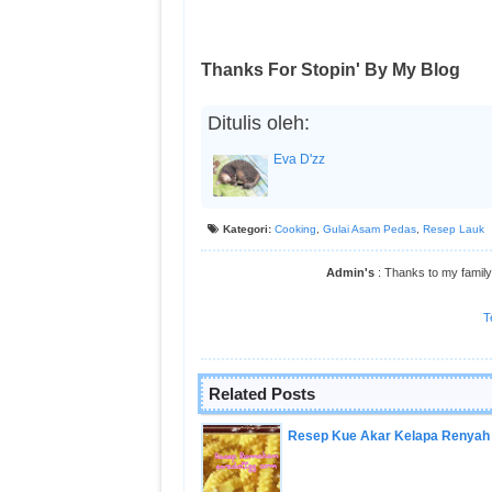
Thanks For Stopin' By My Blog
Ditulis oleh:
Eva D'zz
Kategori:
Cooking
,
Gulai Asam Pedas
,
Resep Lauk
Admin's
: Thanks to my family,
T
Related Posts
Resep Kue Akar Kelapa Renyah