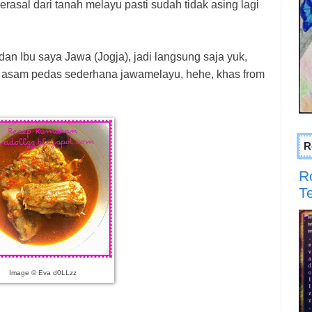
rasal dari tanah melayu pasti sudah tidak asing lagi
an Ibu saya Jawa (Jogja), jadi langsung saja yuk,
 asam pedas sederhana jawamelayu, hehe, khas from
R
R
T
Image © Eva d0LLzz