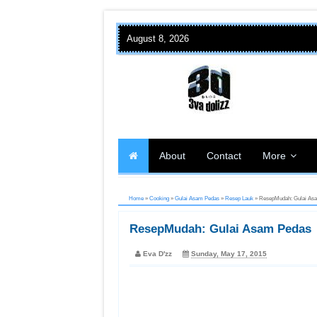
August 8, 2026
About
Contact
More
Home
»
Cooking
»
Gulai Asam Pedas
»
Resep Lauk
»
ResepMudah: Gulai As
ResepMudah: Gulai Asam Pedas
Eva D'zz
Sunday, May 17, 2015