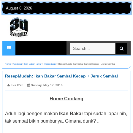
August 6, 2026
Home
»
Cooking
»
Ikan Bakar Tawar
»
Resep Lauk
»
ResepMudah: Ikan Bakar Sambal Kecap + Jeruk Sambal
ResepMudah: Ikan Bakar Sambal Kecap + Jeruk Sambal
Eva D'zz
Sunday, May 17, 2015
Home Cooking
Aduh lagi pengen makan
Ikan Bakar
tapi sudah lapar nih,
tak sempat bikin bumbunya. Gimana dunk? ..