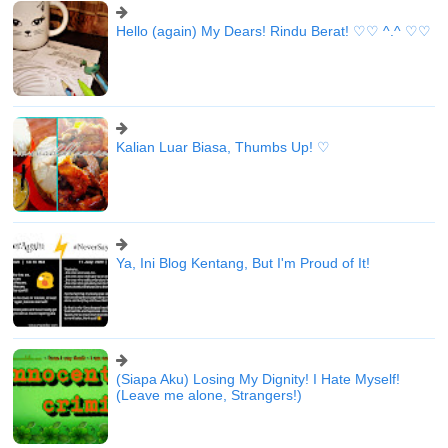
Hello (again) My Dears! Rindu Berat! ♡♡ ^.^ ♡♡
Kalian Luar Biasa, Thumbs Up! ♡
Ya, Ini Blog Kentang, But I'm Proud of It!
(Siapa Aku) Losing My Dignity! I Hate Myself!
(Leave me alone, Strangers!)