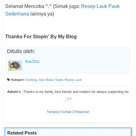
Selamat Mencoba ^.^ (Simak juga:
Resep Lauk Pauk
Sederhana
lainnya ya)
Thanks For Stopin' By My Blog
Ditulis oleh:
Eva D'zz
Kategori:
Cooking
,
Ikan Bakar Tawar
,
Resep Lauk
Admin's
: Thanks to my family, best friends and readers for always supporting me
.. ^.^
Tentang
|
Kontak
|
Pelaporan
Related Posts