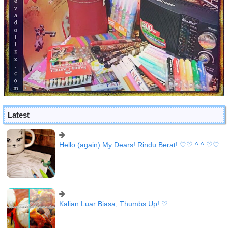
Latest
Hello (again) My Dears! Rindu Berat! ♡♡ ^.^ ♡♡
Kalian Luar Biasa, Thumbs Up! ♡