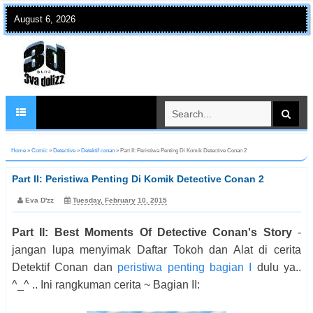
August 6, 2026
Home
»
Comic
»
Detective
»
Detektif conan
»
Part II: Peristiwa Penting Di Komik Detective Conan 2
Part II: Peristiwa Penting Di Komik Detective Conan 2
Eva D'zz
Tuesday, February 10, 2015
Part II: Best Moments Of Detective Conan's Story
-
jangan lupa menyimak Daftar Tokoh dan Alat di cerita
Detektif Conan dan
peristiwa penting bagian I
dulu ya..
^_^ .. Ini rangkuman cerita ~ Bagian II: