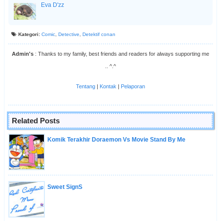
Eva D'zz
Kategori:
Comic
,
Detective
,
Detektif conan
Admin's
: Thanks to my family, best friends and readers for always supporting me
.. ^.^
Tentang
|
Kontak
|
Pelaporan
Related Posts
Komik Terakhir Doraemon Vs Movie Stand By Me
Sweet SignS