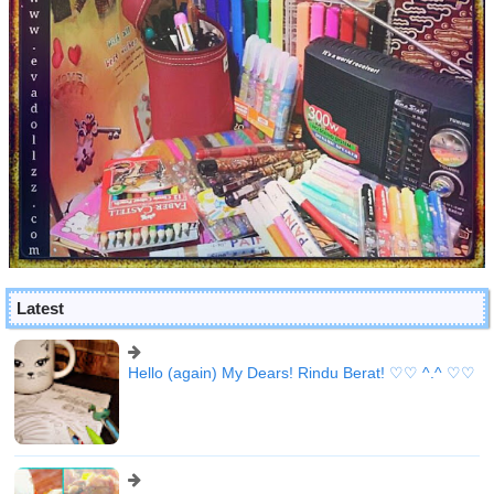
Latest
Hello (again) My Dears! Rindu Berat! ♡♡ ^.^ ♡♡