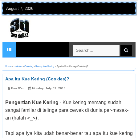
August 7, 2026
Home
»
cookies
»
Cooking
»
Resep Kue Kering
»
Apa itu Kue Kering (Cookies)?
Apa itu Kue Kering (Cookies)?
Eva D'zz
Monday, July 07, 2014
Pengertian Kue Kering
- Kue kering memang sudah
sangat familar di telinga para cewek di dunia per-masak-
an (halah >_<) ..
Tapi apa iya kita udah benar-benar tau apa itu kue kering