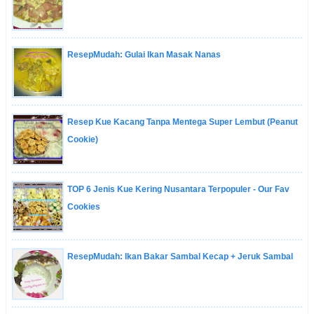
ResepMudah: Gulai Ikan Masak Nanas
Resep Kue Kacang Tanpa Mentega Super Lembut (Peanut
Cookie)
TOP 6 Jenis Kue Kering Nusantara Terpopuler - Our Fav
Cookies
ResepMudah: Ikan Bakar Sambal Kecap + Jeruk Sambal