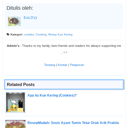
Ditulis oleh:
Eva D'zz
Kategori:
cookies
,
Cooking
,
Resep Kue Kering
Admin's
: Thanks to my family, best friends and readers for always supporting me
.. ^.^
Tentang
|
Kontak
|
Pelaporan
Related Posts
Apa itu Kue Kering (Cookies)?
ResepMudah: Sosis Ayam Tumis Telur Orak Arik Praktis