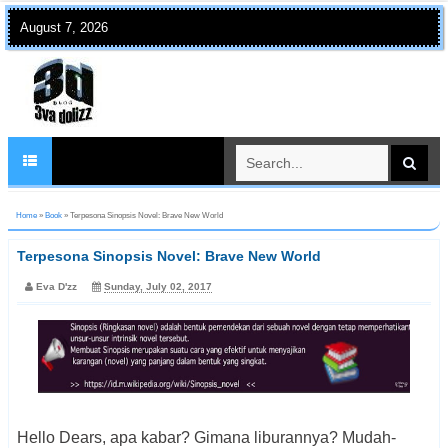
August 7, 2026
Home
»
Book
»
Terpesona Sinopsis Novel: Brave New World
Terpesona Sinopsis Novel: Brave New World
Eva D'zz
Sunday, July 02, 2017
Hello Dears, apa kabar? Gimana liburannya? Mudah-