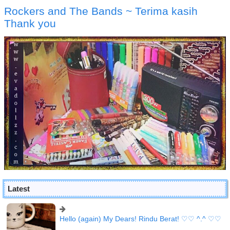
Rockers and The Bands ~ Terima kasih
Thank you
Latest
Hello (again) My Dears! Rindu Berat! ♡♡ ^.^ ♡♡